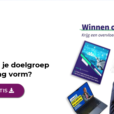
 je doelgroep
aag vorm?
TIS